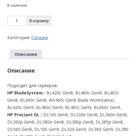
В наличии
Количество
В корзину
товара
Cалазки
Категория:
Салазки
2.5
для
Описание
серверов
HP
Описание
Gen8,
Gen9
651687-
Подходят для серверов:
001,
HP BladeSystem :
BL420c Gen8, BL460c Gen8, BL465c
651699-
Gen8, BL660c Gen8, WS460c Gen8 Blade Workstation,
001
BL420c Gen9, BL460c Gen9, BL465c Gen9, BL660c Gen9,
HP ProLiant DL :
DL160 Gen8, DL320e Gen8, DL360e Gen8,
DL360p Gen8, DL380e Gen8, DL380p Gen8, DL385p Gen8,
DL560 Gen8, DL160 Gen9, DL320 Gen9, DL360 Gen9, DL380