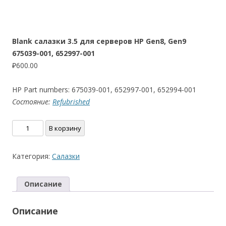
Blank салазки 3.5 для серверов HP Gen8, Gen9
675039-001, 652997-001
₽
600.00
HP Part numbers: 675039-001, 652997-001, 652994-001
Состояние:
Refubrished
Количество
В корзину
товара
Blank
Категория:
Салазки
салазки
3.5
Описание
для
серверов
Описание
HP
Gen8,