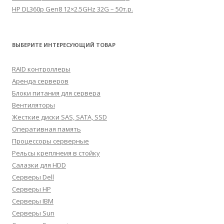
HP DL360p Gen8 12×2.5GHz 32G – 50т.р.
ВЫБЕРИТЕ ИНТЕРЕСУЮЩИЙ ТОВАР
RAID контроллеры
Аренда серверов
Блоки питания для сервера
Вентиляторы
Жесткие диски SAS, SATA, SSD
Оперативная память
Процессоры серверные
Рельсы креплнеия в стойку
Салазки для HDD
Серверы Dell
Серверы HP
Серверы IBM
Серверы Sun