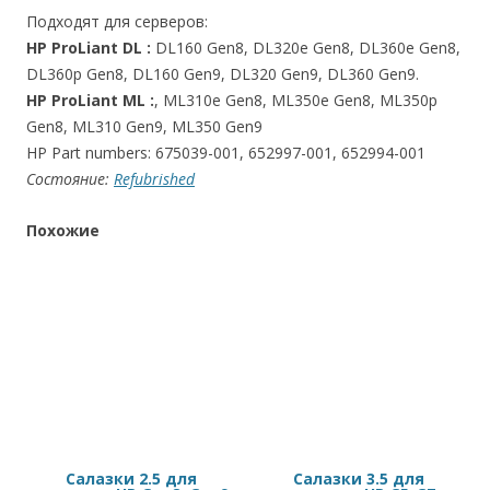
Gen9
Подходят для серверов:
675039-
HP ProLiant DL :
DL160 Gen8, DL320e Gen8, DL360e Gen8,
001,
DL360p Gen8, DL160 Gen9, DL320 Gen9, DL360 Gen9.
652997-
HP ProLiant ML :
, ML310e Gen8, ML350e Gen8, ML350p
001
Gen8, ML310 Gen9, ML350 Gen9
HP Part numbers: 675039-001, 652997-001, 652994-001
Состояние:
Refubrished
Похожие
Cалазки 2.5 для
Cалазки 3.5 для