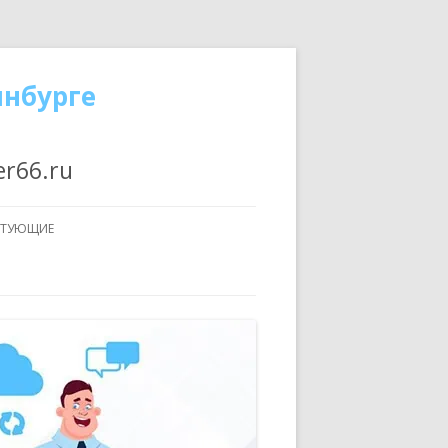
инбурге
er66.ru
КТУЮЩИЕ