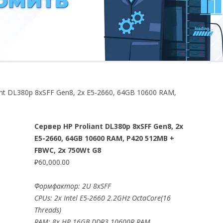
ant DL380p 8xSFF Gen8, 2x E5-2660, 64GB 10600 RAM,
Сервер HP Proliant DL380p 8xSFF Gen8, 2x
E5-2660, 64GB 10600 RAM, P420 512MB +
FBWC, 2x 750Wt G8
₽
60,000.00
Формфактор: 2U 8xSFF
CPUs: 2x Intel E5-2660 2.2GHz OctaCore(16
Threads)
RAM: 8x HP 16GB DDR3 10600R RAM