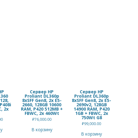
10600
RAM,
P420
512MB
+
FBWC,
2x
750Wt
G8
HP
Сервер HP
Сервер HP
L360
Proliant DL360p
Proliant DL360p
128,
8xSFF Gen8, 2x E5-
8xSFF Gen8, 2x E5-
P408i
2660, 128GB 10600
2690v2, 128GB
, 2x
RAM, P420 512MB +
14900 RAM, P420
FBWC, 2x 460Wt
1GB + FBWC, 2x
750Wt G8
00
₽
76,000.00
₽
99,000.00
ну
В корзину
В корзину