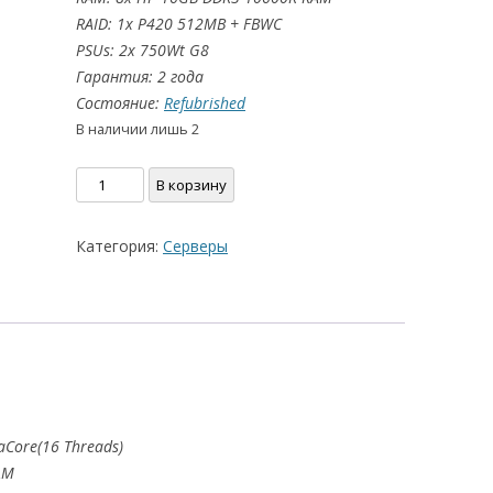
RAID: 1x P420 512MB + FBWC
PSUs: 2x 750Wt G8
Гарантия: 2 года
Состояние:
Refubrished
В наличии лишь 2
Количество
В корзину
товара
Сервер
Категория:
Серверы
HP
Proliant
DL380p
8xSFF
Gen8,
2x
E5-
2660,
aCore(16 Threads)
64GB
AM