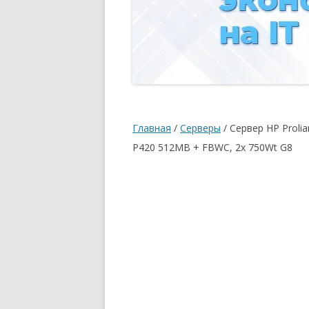
Главная
/
Серверы
/ Сервер HP Proli
P420 512MB + FBWC, 2x 750Wt G8