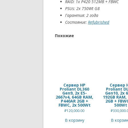
RAID: 1x P420 512MB + FBWC
PSUs: 2x 750Wt G8
Гарантия: 2 года
Состояние:
Refubrished
Похожие
Сервер HP
Сервер 
Proliant DL360
Proliant D
Gen9, 2x E5-
Gen10, 2x 6
2667v4, 64GB RAM,
192GB RAM, 
P440AR 2GB +
2GB + FBWC
FBWC, 2x 500Wt
500Wt
₽
120,000.00
₽
330,000.
В корзину
В корзи