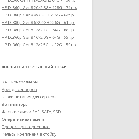
HP DL360 Gen9 12×2.4GHz 64G – 100т.р.
HP DL360p Gen8 20×2.8GH 128G – 74т.р.
HP DL380p Gen8 8×3.3GH 256G – 64т.р.
HP DL380p Gen8 6×2.6GH 256G – 61т.р.
HP DL380p Gen8 12×2.1GH 64G – 68т.р.
HP DL360p Gen8 16×2.9GH 64G – 55т.р.
HP DL360p Gen8 12×2.5GHz 32G – 50т.р.
ВЫБЕРИТЕ ИНТЕРЕСУЮЩИЙ ТОВАР
RAID контроллеры
Аренда серверов
Блоки питания для сервера
Вентиляторы
Жесткие диски SAS, SATA, SSD
Оперативная память
Процессоры серверные
Рельсы креплнеия в стойку