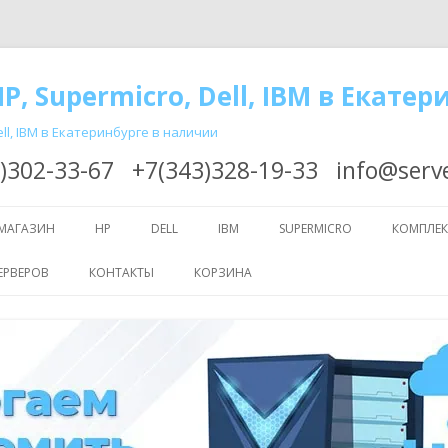
P, Supermicro, Dell, IBM в Екатер
ll, IBM в Екатеринбурге в наличии
)302-33-67
+7(343)328-19-33
info@serv
Перейти
к
МАГАЗИН
HP
DELL
IBM
SUPERMICRO
КОМПЛЕ
содержимому
ЕРВЕРОВ
КОНТАКТЫ
КОРЗИНА