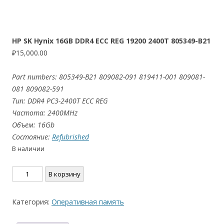
HP SK Hynix 16GB DDR4 ECC REG 19200 2400T 805349-B21
₽
15,000.00
Part numbers: 805349-B21 809082-091 819411-001 809081-
081 809082-591
Тип: DDR4 PC3-2400T ECC REG
Частота: 2400MHz
Объем: 16Gb
Состояние:
Refubrished
В наличии
Количество
В корзину
товара
HP
Категория:
Оперативная память
SK
Hynix