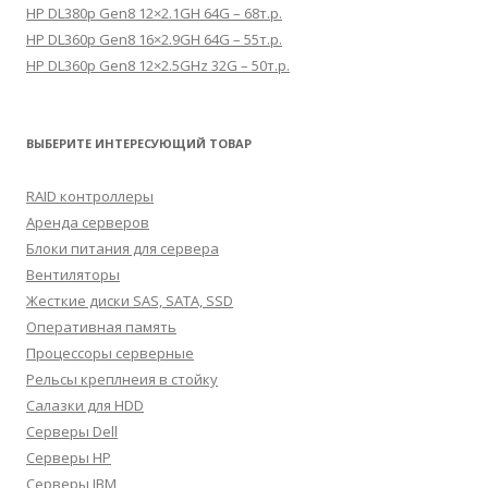
HP DL380p Gen8 12×2.1GH 64G – 68т.р.
HP DL360p Gen8 16×2.9GH 64G – 55т.р.
HP DL360p Gen8 12×2.5GHz 32G – 50т.р.
ВЫБЕРИТЕ ИНТЕРЕСУЮЩИЙ ТОВАР
RAID контроллеры
Аренда серверов
Блоки питания для сервера
Вентиляторы
Жесткие диски SAS, SATA, SSD
Оперативная память
Процессоры серверные
Рельсы креплнеия в стойку
Салазки для HDD
Серверы Dell
Серверы HP
Серверы IBM