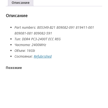
Описание
16GB
DDR4
Описание
ECC
REG
19200
Part numbers: 805349-B21 809082-091 819411-001
2400T
809081-081 809082-591
805349-
Тип: DDR4 PC3-2400T ECC REG
B21
Частота: 2400MHz
Объем: 16Gb
Состояние:
Refubrished
Похожие