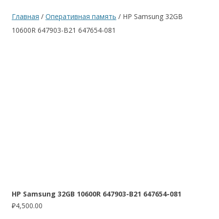
Главная
/
Оперативная память
/ HP Samsung 32GB
10600R 647903-B21 647654-081
HP Samsung 32GB 10600R 647903-B21 647654-081
₽
4,500.00