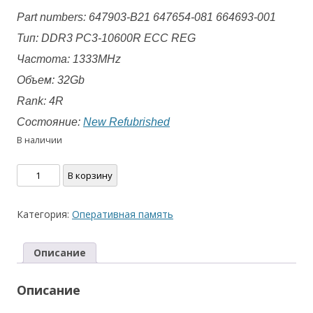
Part numbers: 647903-B21 647654-081 664693-001
Тип: DDR3 PC3-10600R ECC REG
Частота: 1333MHz
Объем: 32Gb
Rank: 4R
Состояние:
New Refubrished
В наличии
Количество
В корзину
товара
HP
Категория:
Оперативная память
Samsung
32GB
Описание
10600R
647903-
Описание
B21
647654-