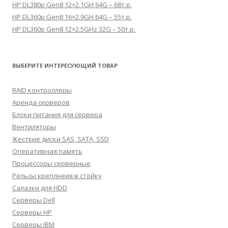
HP DL380p Gen8 12×2.1GH 64G – 68т.р.
HP DL360p Gen8 16×2.9GH 64G – 55т.р.
HP DL360p Gen8 12×2.5GHz 32G – 50т.р.
ВЫБЕРИТЕ ИНТЕРЕСУЮЩИЙ ТОВАР
RAID контроллеры
Аренда серверов
Блоки питания для сервера
Вентиляторы
Жесткие диски SAS, SATA, SSD
Оперативная память
Процессоры серверные
Рельсы креплнеия в стойку
Салазки для HDD
Серверы Dell
Серверы HP
Серверы IBM