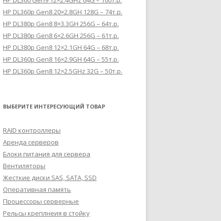
HP DL360 Gen9 12×2.4GHz 64G – 100т.р.
HP DL360p Gen8 20×2.8GH 128G – 74т.р.
HP DL380p Gen8 8×3.3GH 256G – 64т.р.
HP DL380p Gen8 6×2.6GH 256G – 61т.р.
HP DL380p Gen8 12×2.1GH 64G – 68т.р.
HP DL360p Gen8 16×2.9GH 64G – 55т.р.
HP DL360p Gen8 12×2.5GHz 32G – 50т.р.
ВЫБЕРИТЕ ИНТЕРЕСУЮЩИЙ ТОВАР
RAID контроллеры
Аренда серверов
Блоки питания для сервера
Вентиляторы
Жесткие диски SAS, SATA, SSD
Оперативная память
Процессоры серверные
Рельсы креплнеия в стойку