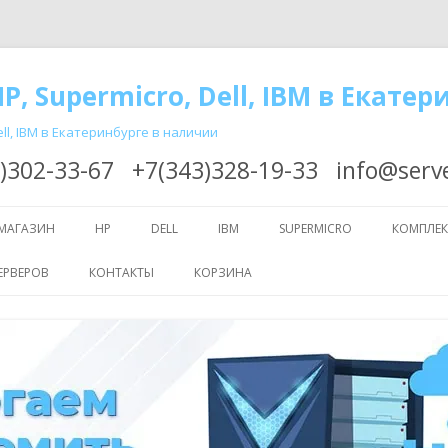
P, Supermicro, Dell, IBM в Екатер
ll, IBM в Екатеринбурге в наличии
)302-33-67
+7(343)328-19-33
info@serv
Перейти
к
МАГАЗИН
HP
DELL
IBM
SUPERMICRO
КОМПЛЕ
содержимому
ЕРВЕРОВ
КОНТАКТЫ
КОРЗИНА