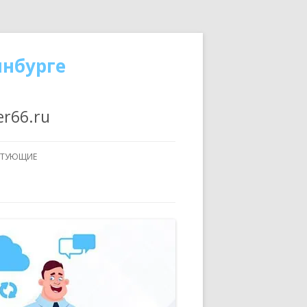
инбурге
er66.ru
КТУЮЩИЕ