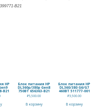
 399771-B21
ия HP
Блок питания HP
Блок питания HP
Gen9
DL360p/380p Gen8
DL360/380 G6/G7
8-B21
750ВТ 656363-B21
460ВТ 511777-001
0
₽
5,500.00
₽
3,500.00
ну
В корзину
В корзину