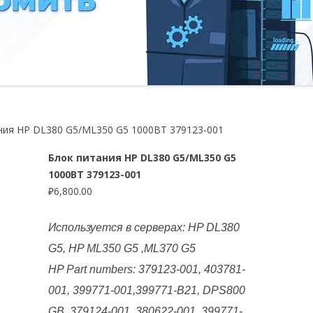
ния HP DL380 G5/ML350 G5 1000ВТ 379123-001
Блок питания HP DL380 G5/ML350 G5
1000ВТ 379123-001
₽
6,800.00
Используется в серверах: HP DL380
G5, HP ML350 G5 ,ML370 G5
HP Part numbers: 379123-001, 403781-
001, 399771-001,399771-B21, DPS800
GB, 379124-001, 380622-001, 399771-