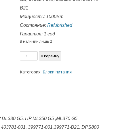
B21
Мощность: 1000Вт
Состояние:
Refubrished
Гарантия: 1 год
В наличии лишь 2
Количество
В корзину
товара
Блок
Категория:
Блоки питания
питания
HP
DL380
G5/ML350
G5
1000ВТ
379123-
P DL380 G5, HP ML350 G5 ,ML370 G5
001
, 403781-001, 399771-001,399771-B21, DPS800