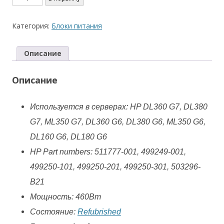
товара
Блок
Категория:
Блоки питания
питания
HP
Описание
DL360/380
G6/G7
Описание
460ВТ
511777-
001
Используется в серверах: HP DL360 G7, DL380
G7, ML350 G7, DL360 G6, DL380 G6, ML350 G6,
DL160 G6, DL180 G6
HP Part numbers: 511777-001, 499249-001,
499250-101, 499250-201, 499250-301, 503296-
B21
Мощность: 460Вт
Состояние:
Refubrished