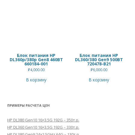
Блок питания HP
Блок питания HP
DL360p/380p Gen8 460ВТ
DL360/380 Gen9 500ВТ
660184-001
720478-B21
₽
4,000.00
₽
6,000.00
В корзину
В корзину
ПРИМЕРЫ РАСЧЕТА ЦЕН
HP DL380 Gen10 16×3.5G 192G – 350т.р.
HP DL360 Gen10 16×3.5G 192G – 330т.р.
HP DL380 Gen9 24×2.5GHz 64G – 130т.р.