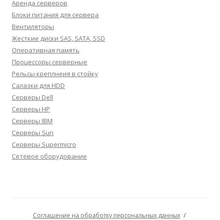
Аренда серверов
Блоки питания для сервера
Вентиляторы
Жесткие диски SAS, SATA, SSD
Оперативная память
Процессоры серверные
Рельсы креплнеия в стойку
Салазки для HDD
Серверы Dell
Серверы HP
Серверы IBM
Серверы Sun
Серверы Supermicro
Сетевое оборудование
Соглашение на обработку персональных данных