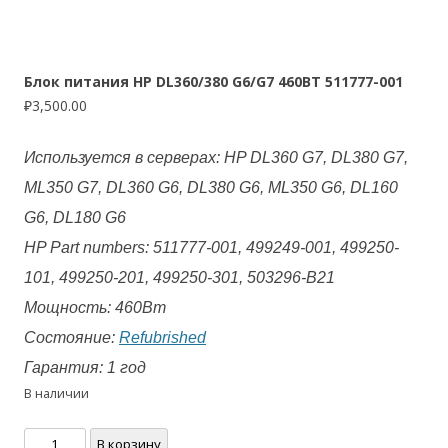
Блок питания HP DL360/380 G6/G7 460ВТ 511777-001
₽
3,500.00
Используется в серверах: HP DL360 G7, DL380 G7,
ML350 G7, DL360 G6, DL380 G6, ML350 G6, DL160
G6, DL180 G6
HP Part numbers: 511777-001, 499249-001, 499250-
101, 499250-201, 499250-301, 503296-B21
Мощность: 460Вт
Состояние:
Refubrished
Гарантия: 1 год
В наличии
Количество
В корзину