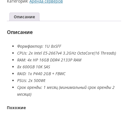
Категория:
Аренда серверов
сервера
HP
Описание
Proliant
DL360
Описание
Gen9,
2x
E5-
Формфактор: 1U 8xSFF
2667v4,
CPUs: 2x Intel E5-2667v4 3.2GHz OctaCore(16 Threads)
128GB
RAM: 4x HP 16GB DDR4 2133P RAM
RAM
8x 600GB 10K SAS
на
RAID: 1x P440 2GB + FBWC
1
PSUs: 2x 500Wt
месяц
Срок аренды: 1 месяц (минимальный срок аренды 2
месяца)
Похожие