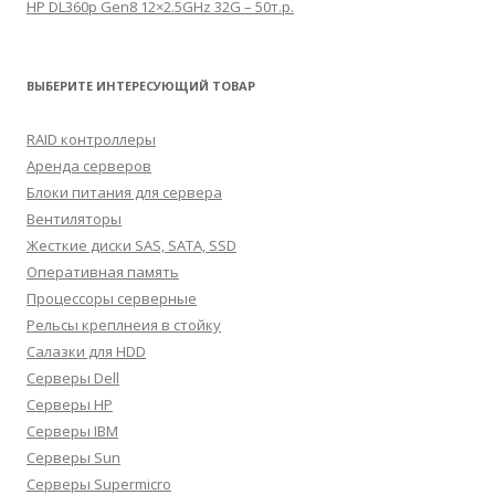
HP DL360p Gen8 12×2.5GHz 32G – 50т.р.
ВЫБЕРИТЕ ИНТЕРЕСУЮЩИЙ ТОВАР
RAID контроллеры
Аренда серверов
Блоки питания для сервера
Вентиляторы
Жесткие диски SAS, SATA, SSD
Оперативная память
Процессоры серверные
Рельсы креплнеия в стойку
Салазки для HDD
Серверы Dell
Серверы HP
Серверы IBM
Серверы Sun
Серверы Supermicro