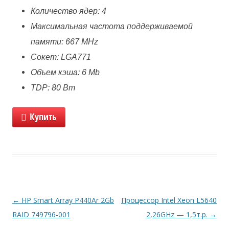
Количество ядер: 4
Максимальная частота поддерживаемой
памяти: 667 MHz
Сокет: LGA771
Объем кэша: 6 Mb
TDP: 80 Вт
Купить
Навигация
←
HP Smart Array P440Ar 2Gb
Процессор Intel Xeon L5640
по
RAID 749796-001
2,26GHz — 1,5т.р.
→
записям