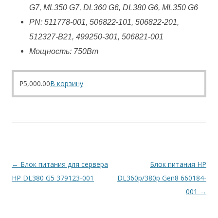
G7, ML350 G7, DL360 G6, DL380 G6, ML350 G6
PN: 511778-001, 506822-101, 506822-201,
512327-B21, 499250-301, 506821-001
Мощность: 750Вт
₽
5,000.00
В корзину
Навигация
←
Блок питания для сервера
Блок питания HP
по
HP DL380 G5 379123-001
DL360p/380p Gen8 660184-
записям
001
→